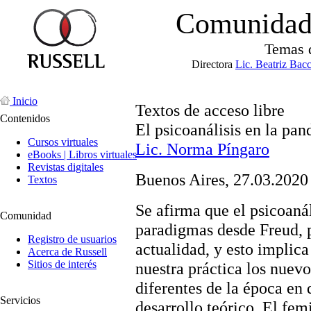
Comunidad 
Temas 
Directora
Lic. Beatriz Bac
Inicio
Textos de acceso libre
Contenidos
El psicoanálisis en la pa
Cursos virtuales
Lic. Norma Píngaro
eBooks | Libros virtuales
Revistas digitales
Buenos Aires, 27.03.2020
Textos
Se afirma que el psicoaná
Comunidad
paradigmas desde Freud, p
Registro de usuarios
actualidad, y esto implica
Acerca de Russell
Sitios de interés
nuestra práctica los nuevo
diferentes de la época en 
Servicios
desarrollo teórico. El fem