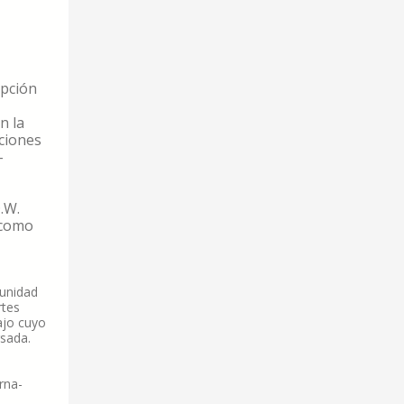
ipción
n la
ociones
-
.W.
 como
munidad
rtes
ajo cuyo
rsada.
rna-