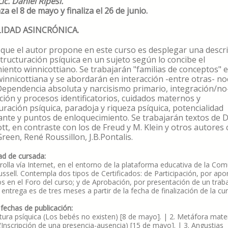
ic. Daniel Ripesi.
a el 8 de mayo y finaliza el 26 de junio.
IDAD ASINCRÓNICA.
 que el autor propone en este curso es desplegar una descr
structuración psíquica en un sujeto según lo concibe el
ento winnicottiano. Se trabajarán "familias de conceptos" e
winnicottiana y se abordarán en interacción -entre otras- n
ependencia absoluta y narcisismo primario, integración/no
ción y procesos identificatorios, cuidados maternos y
uración psíquica, paradoja y riqueza psíquica, potencialidad
cante y puntos de enloquecimiento. Se trabajarán textos de D
tt, en contraste con los de Freud y M. Klein y otros autores
reen, René Roussillon, J.B.Pontalis.
d de cursada:
rolla vía Internet, en el entorno de la plataforma educativa de la Co
Russell. Contempla dos tipos de Certificados: de Participación, por apo
os en el Foro del curso; y de Aprobación, por presentación de un trab
 entrega es de tres meses a partir de la fecha de finalización de la cu
 fechas de publicación:
ctura psíquica (Los bebés no existen) [8 de mayo]. | 2. Metáfora mate
(Inscripción de una presencia-ausencia) [15 de mayo]. | 3. Angustias