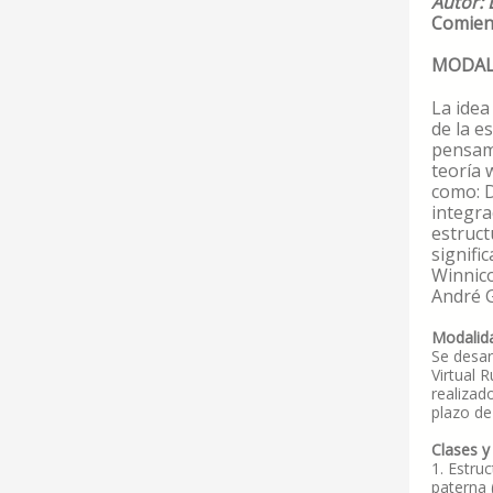
Autor: L
Comienz
MODAL
La idea
de la e
pensami
teoría 
como: D
integra
estruct
signifi
Winnico
André G
Modalida
Se desar
Virtual 
realizad
plazo de
Clases y
1. Estru
paterna 