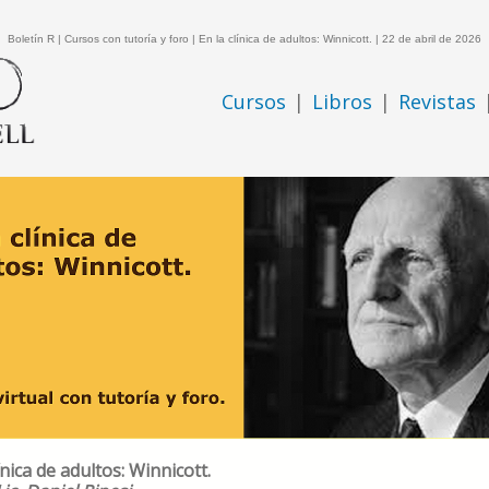
Boletín R | Cursos con tutoría y foro | En la clínica de adultos: Winnicott. | 22 de abril de 2026
Cursos
|
Libros
|
Revistas
ínica de adultos: Winnicott.