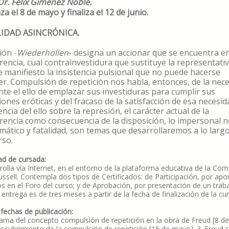
Dr. Félix Giménez Noble.
a el 8 de mayo y finaliza el 12 de junio.
IDAD ASINCRÓNICA.
ión -
Wiederhollen
- designa un accionar que se encuentra e
rencia, cual contrainvestidura que sustituye la representativ
 manifiesto la insistencia pulsional que no puede hacerse
r. Compulsión de repetición nos habla, entonces, de la nec
nte el ello de emplazar sus investiduras para cumplir sus
iones eróticas y del fracaso de la satisfacción de esa necesid
ncia del ello sobre la represión, el carácter actual de la
rencia como consecuencia de la disposición, lo impersonal n
mático y fatalidad, son temas que desarrollaremos a lo larg
rso.
d de cursada:
rolla vía Internet, en el entorno de la plataforma educativa de la Co
Russell. Contempla dos tipos de Certificados: de Participación, por apo
os en el Foro del curso; y de Aprobación, por presentación de un trab
 entrega es de tres meses a partir de la fecha de finalización de la cu
 fechas de publicación:
ama del concepto compulsión de repetición en la obra de Freud [8 d
descubrimiento de la compulsión de repetición [15 de mayo]. 3. Freud 