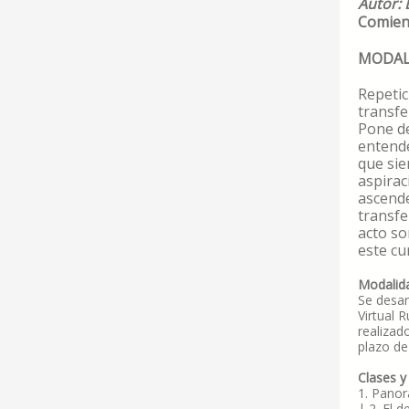
Autor: 
Comienz
MODAL
Repetic
transfe
Pone de
entende
que sie
aspirac
ascende
transfe
acto so
este cu
Modalida
Se desar
Virtual 
realizad
plazo de
Clases y
1. Panor
| 2. El 