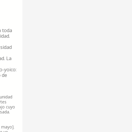
n toda
idad.
esidad
ad. La
o-yoico:
o de
munidad
rtes
ajo cuyo
rsada.
e mayo].
se ve