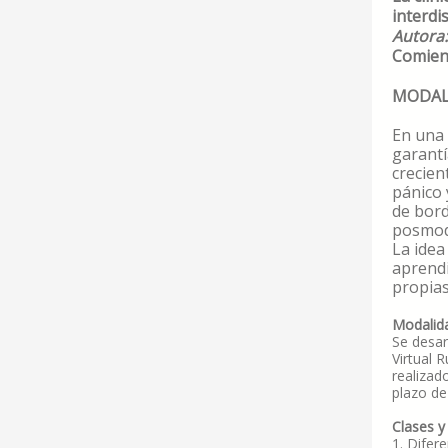
interdis
Autora:
Comienz
MODAL
En una 
garantí
crecien
pánico 
de bord
posmode
La idea
aprendi
propias
Modalida
Se desar
Virtual 
realizad
plazo de
Clases y
1. Difere