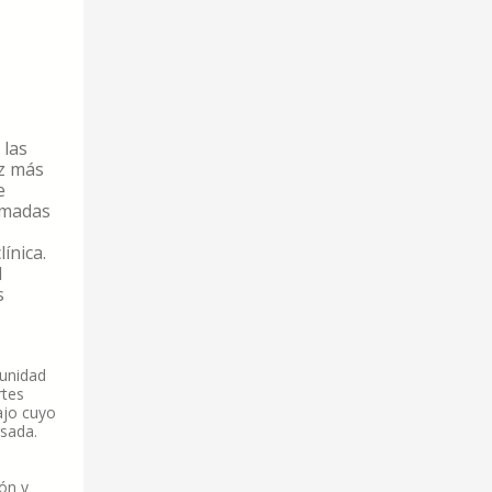
 las
ez más
e
lamadas
ínica.
l
s
munidad
rtes
ajo cuyo
rsada.
ión y