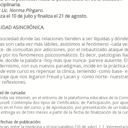
ciplinaria.
 Lic. Norma Píngaro.
a el 10 de julio y finaliza el 21 de agosto.
IDAD ASINCRÓNICA.
sociedad donde las relaciones tienden a ser líquidas y dónde
as son cada vez más lábiles, asistimos al fenómeno -cada v
te- de consultas por adicciones, por el rebautizado ataque d
y por los fenómenos psicosomáticos. Es decir, patologías l
e, donde la palabra -hoy más que nunca- parece ausente. El
rnismo, con sus nuevos paradigmas, incide en la práctica cl
 de este curso es repensar la clínica, teniendo -como base- e
zaje que nos legaron Freud y Lacan y -como norte- nuestra
 reflexiones.
d de cursada:
rolla vía Internet, en el entorno de la plataforma educativa de la Co
Russell. Contempla dos tipos de Certificados: de Participación, por apo
os en el Foro del curso; y de Aprobación, por presentación de un trab
 entrega es de tres meses a partir de la fecha de finalización de la cu
 fechas de publicación:
ncias entre la medicina y el psicoanálisis [10 de julio]. | 2. Interpretac