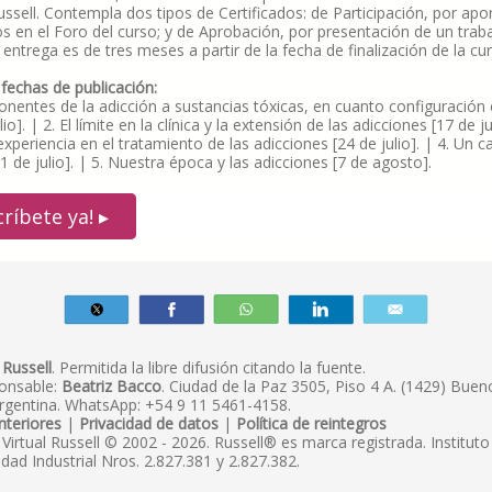
Russell. Contempla dos tipos de Certificados: de Participación, por apo
os en el Foro del curso; y de Aprobación, por presentación de un trab
 entrega es de tres meses a partir de la fecha de finalización de la cu
 fechas de publicación:
nentes de la adicción a sustancias tóxicas, en cuanto configuración c
lio]. | 2. El límite en la clínica y la extensión de las adicciones [17 de jul
experiencia en el tratamiento de las adicciones [24 de julio]. | 4. Un c
31 de julio]. | 5. Nuestra época y las adicciones [7 de agosto].
críbete ya! ▸
Russell
. Permitida la libre difusión citando la fuente.
ponsable:
Beatriz Bacco
. Ciudad de la Paz 3505, Piso 4 A. (1429) Buen
rgentina. WhatsApp: +54 9 11 5461-4158.
nteriores
|
Privacidad de datos
|
Política de reintegros
irtual Russell © 2002 - 2026. Russell® es marca registrada. Institut
edad Industrial Nros. 2.827.381 y 2.827.382.