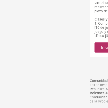
Virtual 
realizad
plazo de
Clases y
1. Compo
[10 de ju
Juego y 
clínico [
Ins
Comunidad 
Editor Res
República A
Boletines A
Comunidad V
de la Propi