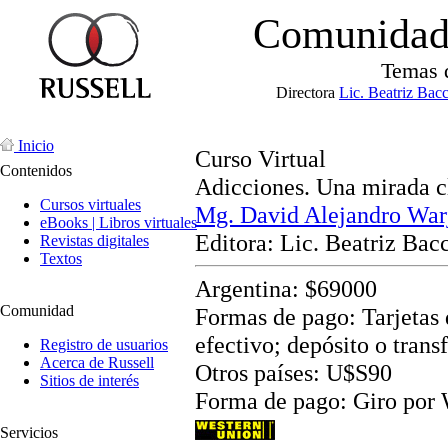
Comunidad 
Temas 
Directora
Lic. Beatriz Bac
Inicio
Curso Virtual
Contenidos
Adicciones. Una mirada c
Cursos virtuales
Mg. David Alejandro War
eBooks | Libros virtuales
Editora: Lic. Beatriz Bac
Revistas digitales
Textos
Argentina: $69000
Comunidad
Formas de pago: Tarjetas d
efectivo; depósito o trans
Registro de usuarios
Acerca de Russell
Otros países: U$S90
Sitios de interés
Forma de pago: Giro por
Servicios