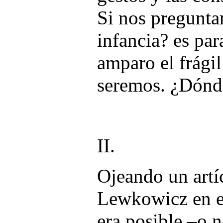
Si nos pregunta
infancia? es par
amparo el frági
seremos. ¿Dónde
II.
Ojeando un artí
Lewkowicz en el
era posible –o n