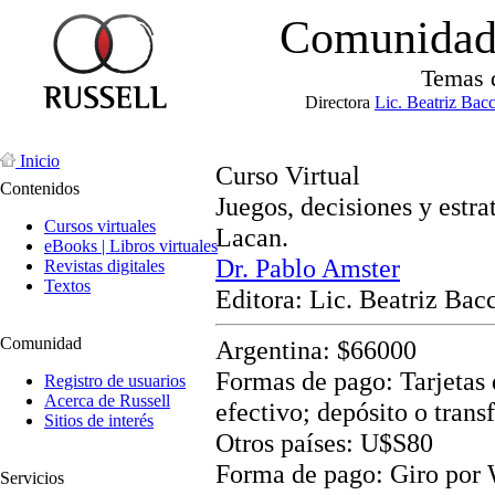
Comunidad 
Temas 
Directora
Lic. Beatriz Bac
Inicio
Curso Virtual
Contenidos
Juegos, decisiones y estra
Cursos virtuales
Lacan.
eBooks | Libros virtuales
Dr. Pablo Amster
Revistas digitales
Textos
Editora: Lic. Beatriz Bac
Comunidad
Argentina: $66000
Formas de pago: Tarjetas d
Registro de usuarios
Acerca de Russell
efectivo; depósito o trans
Sitios de interés
Otros países: U$S80
Forma de pago: Giro por
Servicios