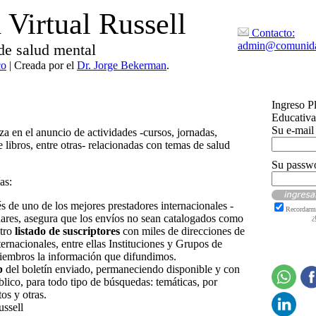
Virtual Russell
Contacto:
admin@comunida
de salud mental
co
| Creada por el
Dr. Jorge Bekerman
.
Ingreso P
Educativa
Su e-mail
za en el anuncio de actividades -cursos, jornadas,
 libros, entre otras- relacionadas con temas de salud
Su passw
as:
és de uno de los mejores prestadores internacionales -
Recordarm
dares, asegura que los envíos no sean catalogados como
¿
stro
listado de suscriptores
con miles de direcciones de
ternacionales, entre ellas Instituciones y Grupos de
miembros la información que difundimos.
b
del boletín enviado, permaneciendo disponible y con
úblico, para todo tipo de búsquedas: temáticas, por
os y otras.
ssell