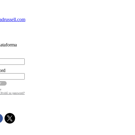
drussell.com
lataforma
ord
e
Olvidó su password?