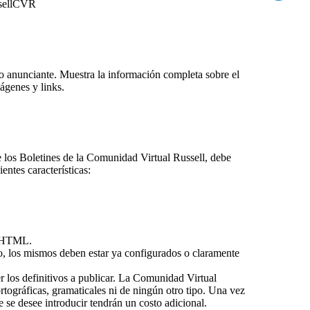
sellCVR
o anunciante. Muestra la información completa sobre el
ágenes y links.
e los Boletines de la Comunidad Virtual Russell, debe
entes características:
o HTML.
to, los mismos deben estar ya configurados o claramente
r los definitivos a publicar. La Comunidad Virtual
rtográficas, gramaticales ni de ningún otro tipo. Una vez
 se desee introducir tendrán un costo adicional.