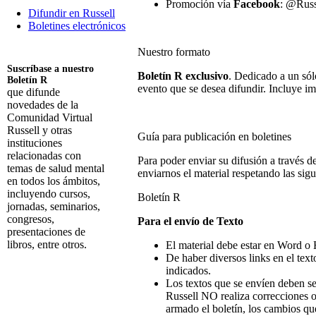
Promoción vía
Facebook
: @Rus
Difundir en Russell
Boletines electrónicos
Nuestro formato
Suscríbase a nuestro
Boletín R exclusivo
. Dedicado a un sól
Boletín R
evento que se desea difundir. Incluye im
que difunde
novedades de la
Comunidad Virtual
Russell y otras
Guía para publicación en boletines
instituciones
relacionadas con
Para poder enviar su difusión a través d
temas de salud mental
enviarnos el material respetando las sigui
en todos los ámbitos,
incluyendo cursos,
Boletín R
jornadas, seminarios,
congresos,
Para el envío de Texto
presentaciones de
libros, entre otros.
El material debe estar en Word 
De haber diversos links en el tex
Suscribirme
indicados.
Los textos que se envíen deben se
Russell NO realiza correcciones o
armado el boletín, los cambios que