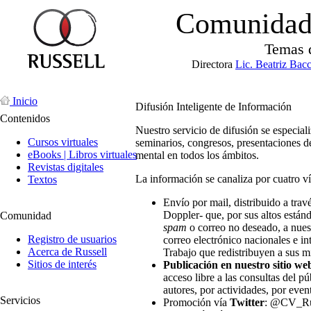
Comunidad 
Temas 
Directora
Lic. Beatriz Bac
Inicio
Difusión Inteligente de Información
Contenidos
Nuestro servicio de difusión se especiali
Cursos virtuales
seminarios, congresos, presentaciones de
eBooks | Libros virtuales
mental en todos los ámbitos.
Revistas digitales
La información se canaliza por cuatro ví
Textos
Envío por mail, distribuido a trav
Doppler- que, por sus altos están
Comunidad
spam
o correo no deseado, a nue
Registro de usuarios
correo electrónico nacionales e in
Acerca de Russell
Trabajo que redistribuyen a sus 
Sitios de interés
Publicación en nuestro sitio we
acceso libre a las consultas del p
autores, por actividades, por event
Servicios
Promoción vía
Twitter
: @CV_Ru